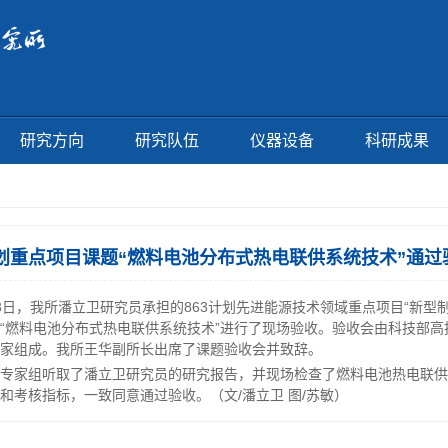
研究方向
研究队伍
仪器设备
科研成果
计划重点项目课题“燃料电池分布式热电联供系统技术”通过
3日，我所潘立卫研究员承担的863计划先进能源技术领域重点项目“新型
“燃料电池分布式热电联供系统技术”进行了现场验收。验收会由科技部高
家组成。我所王华副所长出席了课题验收会并致辞。
专家组听取了潘立卫研究员的研究报告，并现场检查了燃料电池热电联供
和考核指标，一致同意通过验收。（文/潘立卫 图/苏敏）